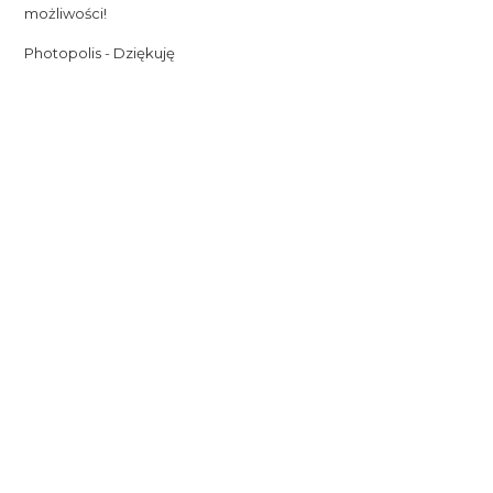
możliwości!
Photopolis
-
Dziękuję
A WordPress Commenter
-
Współuzależnienie, czyli jak
rozumieć toksyczną relację.